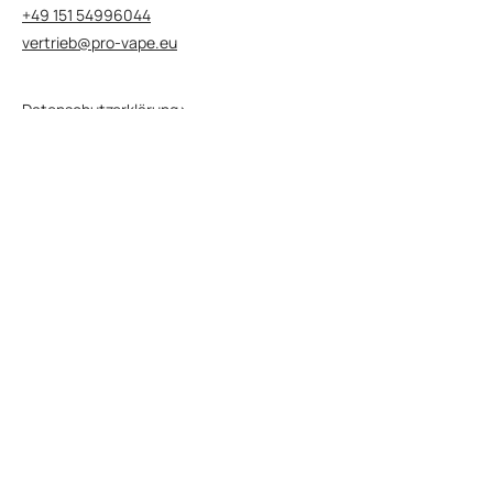
+49 151 54996044
vertrieb@pro-vape.eu
Datenschutzerklärung>
Geschäftsbedingungen>
Besuchen Sie die Websites unserer
Marken
Besuchen Sie die KUBIK Website>
Besuchen Sie die SALT Website>
Besuchen Sie die SALT PLUS Website>
Besuchen Sie die NEXIONE Website>
Besuchen Sie unsere globale Website
Besuchen Sie die Pro Vape Website>
© 2026 Alle Rechte vorbehalten.
Diese Website enthält Produktinformationen für