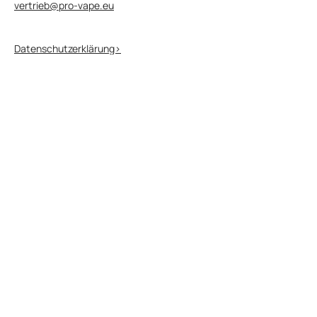
vertrieb@pro-vape.eu
Datenschutzerklärung>
Geschäftsbedingungen>
Besuchen Sie die Websites unserer
Marken
Besuchen Sie die KUBIK Website>
Besuchen Sie die SALT Website>
Besuchen Sie die SALT PLUS Website>
Besuchen Sie die NEXIONE Website>
Besuchen Sie unsere globale Website
Besuchen Sie die Pro Vape Website>
© 2026 Alle Rechte vorbehalten.
Diese Website enthält Produktinformationen für
Erwachsene.