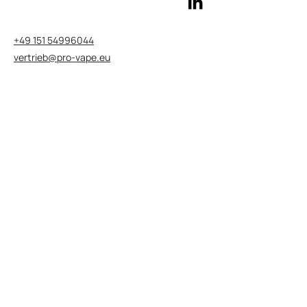
+49 151 54996044
vertrieb@pro-vape.eu
Datenschutzerklärung>
Geschäftsbedingungen>
Besuchen Sie die Websites unserer
Marken
Besuchen Sie die KUBIK Website>
Besuchen Sie die SALT Website>
Besuchen Sie die SALT PLUS Website>
Besuchen Sie die NEXIONE Website>
Besuchen Sie unsere globale Website
Besuchen Sie die Pro Vape Website>