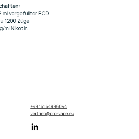
chaften:
2 ml vorgefüllter POD
zu 1200 Züge
/ml Nikotin
+49 151 54996044
vertrieb@pro-vape.eu