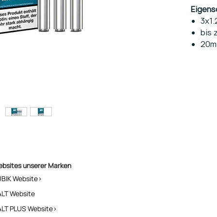
Eigens
3x1.
bis 
20mg
ebsites unserer Marken
UBIK Website>
ALT Website
ALT PLUS Website>