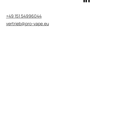
+49 151 54996044
vertrieb@pro-vape.eu
Datenschutzerklärung>
Geschäftsbedingungen>
Besuchen Sie die Websites unserer
Marken
Besuchen Sie die KUBIK Website>
Besuchen Sie die SALT Website>
Besuchen Sie die SALT PLUS Website>
Besuchen Sie die NEXIONE Website>
Besuchen Sie unsere globale Website
Besuchen Sie die Pro Vape Website>