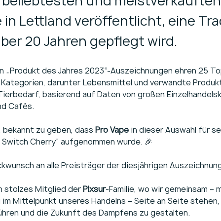
r beliebtesten und meistverkauften
in Lettland veröffentlicht, eine Tra
über 20 Jahren gepflegt wird.
en „Produkt des Jahres 2023“-Auszeichnungen ehren 25 To
Kategorien, darunter Lebensmittel und verwandte Produk
ierbedarf, basierend auf Daten von großen Einzelhandelsk
nd Cafés.
, bekannt zu geben, dass 
Pro Vape
 in dieser Auswahl für s
t Switch Cherry“ aufgenommen wurde. 🎉
ckwunsch an alle Preisträger der diesjährigen Auszeichnun
in stolzes Mitglied der 
Plxsur
-Familie, wo wir gemeinsam – m
im Mittelpunkt unseres Handelns – Seite an Seite stehen, 
hren und die Zukunft des Dampfens zu gestalten.