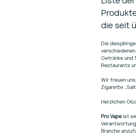
Liste de
Produkte 
die seit 
Die diesjährig
verschiedenen 
Getränke und T
Restaurants u
Wir freuen uns
Zigarette „Sal
Herzlichen Glü
Pro Vape
 ist e
Verantwortung 
Branche anzufü