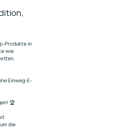
dition,
p-Produkte in 
te wie 
etten, 
eine Einweg-E-
gen! 🏆
it 
um die 