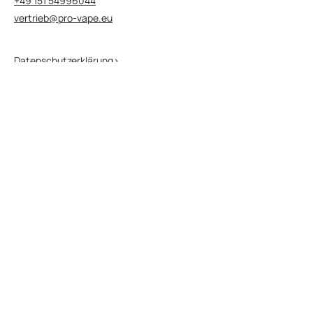
+49 151 54996044
vertrieb@pro-vape.eu
Datenschutzerklärung>
Geschäftsbedingungen>
Besuchen Sie die Websites unserer
Marken
Besuchen Sie die KUBIK Website>
Besuchen Sie die SALT Website>
Besuchen Sie die SALT PLUS Website>
Besuchen Sie die NEXIONE Website>
Besuchen Sie unsere globale Website
Besuchen Sie die Pro Vape Website>
© 2026 Alle Rechte vorbehalten.
Diese Website enthält Produktinformationen für